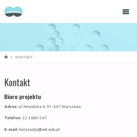
NOWE
HORYZONTY -
NOWE
SPECJALNOŚCI
STRONA
KONTAKT
GŁÓWNA
Kontakt
Biuro projektu
Adres:
ul. Newelska 6, 01-447 Warszawa
Telefon:
22 3486-547
E-mail:
horyzonty@wit.edu.pl