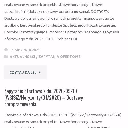
realizowane w ramach projektu „Nowe horyzonty – Nowe
2022-
specjalności” (dotyczy dostawy oprogramowania). DOTYCZY:
Dostawy oprogramowania w ramach projektu finansowanego ze
08-
środków Europejskiego Funduszu Społecznego. Rozstrzygnięcie:
31
Protokół z roztrzygnięcia Protokół z przeprowadzonego zapytania
ofertowego z dn. 2021-08-13 Pobierz PDF
(WSISIZ/HORYZONTY/02/2022)"
13 SIERPNIA 2021
AKTUALNOŚCI
/
ZAPYTANIA OFERTOWE
"ZAPYTANIE
CZYTAJ DALEJ
OFERTOWE
Zapytanie ofertowe z dn. 2020-09-10
Z
(WSISiZ/Horyzonty/01/2020) – Dostawy
oprogramowania
DN.
Zapytanie ofertowe z dn. 2020-09-10 (WSISiZ/Horyzonty/01/2020)
2021-
realizowane w ramach projektu „Nowe horyzonty – Nowe