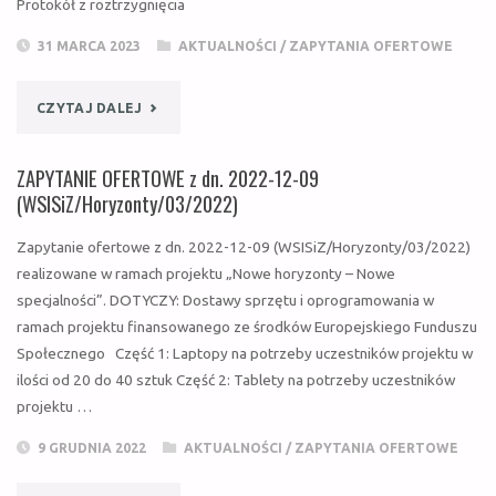
Protokół z roztrzygnięcia
(WSISIZ/HORYZONTY/02/2023)
31 MARCA 2023
AKTUALNOŚCI
/
ZAPYTANIA OFERTOWE
–
DOSTAWY
"ZAPYTANIE
CZYTAJ DALEJ
OPROGRAMOWANIA"
OFERTOWE
ZAPYTANIE OFERTOWE z dn. 2022-12-09
Z
(WSISiZ/Horyzonty/03/2022)
DN.
Zapytanie ofertowe z dn. 2022-12-09 (WSISiZ/Horyzonty/03/2022)
realizowane w ramach projektu „Nowe horyzonty – Nowe
2023-
specjalności”. DOTYCZY: Dostawy sprzętu i oprogramowania w
ramach projektu finansowanego ze środków Europejskiego Funduszu
03-
Społecznego Część 1: Laptopy na potrzeby uczestników projektu w
31
ilości od 20 do 40 sztuk Część 2: Tablety na potrzeby uczestników
projektu …
(WSISIZ/HORYZONTY/01/2023)
9 GRUDNIA 2022
AKTUALNOŚCI
/
ZAPYTANIA OFERTOWE
–