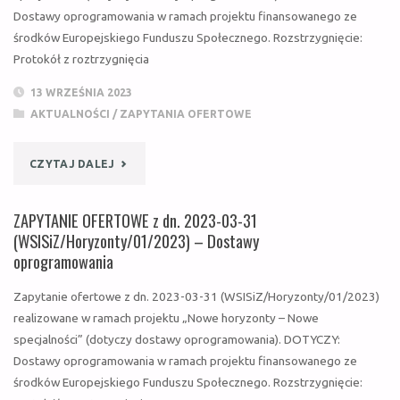
Dostawy oprogramowania w ramach projektu finansowanego ze
13
środków Europejskiego Funduszu Społecznego. Rozstrzygnięcie:
Protokół z roztrzygnięcia
(WSISIZ/HORYZONTY/03/2023)
13 WRZEŚNIA 2023
–
AKTUALNOŚCI
/
ZAPYTANIA OFERTOWE
SZKOLENIA"
"ZAPYTANIE
CZYTAJ DALEJ
OFERTOWE
ZAPYTANIE OFERTOWE z dn. 2023-03-31
Z
(WSISiZ/Horyzonty/01/2023) – Dostawy
oprogramowania
DN.
Zapytanie ofertowe z dn. 2023-03-31 (WSISiZ/Horyzonty/01/2023)
2023-
realizowane w ramach projektu „Nowe horyzonty – Nowe
specjalności” (dotyczy dostawy oprogramowania). DOTYCZY:
09-
Dostawy oprogramowania w ramach projektu finansowanego ze
13
środków Europejskiego Funduszu Społecznego. Rozstrzygnięcie: