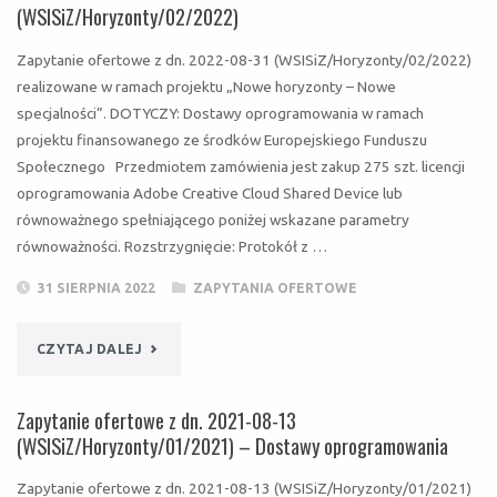
Z
(WSISiZ/Horyzonty/02/2022)
DN.
Zapytanie ofertowe z dn. 2022-08-31 (WSISiZ/Horyzonty/02/2022)
realizowane w ramach projektu „Nowe horyzonty – Nowe
2022-
specjalności”. DOTYCZY: Dostawy oprogramowania w ramach
projektu finansowanego ze środków Europejskiego Funduszu
09-
Społecznego Przedmiotem zamówienia jest zakup 275 szt. licencji
12"
oprogramowania Adobe Creative Cloud Shared Device lub
równoważnego spełniającego poniżej wskazane parametry
równoważności. Rozstrzygnięcie: Protokół z …
31 SIERPNIA 2022
ZAPYTANIA OFERTOWE
"ZAPYTANIE
CZYTAJ DALEJ
OFERTOWE
Zapytanie ofertowe z dn. 2021-08-13
Z
(WSISiZ/Horyzonty/01/2021) – Dostawy oprogramowania
DN.
Zapytanie ofertowe z dn. 2021-08-13 (WSISiZ/Horyzonty/01/2021)