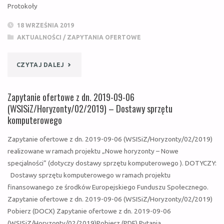
Protokoły
(WSISIZ/HORYZONTY/01/2020)
18 WRZEŚNIA 2019
–
AKTUALNOŚCI
/
ZAPYTANIA OFERTOWE
DOSTAWY
"ZAPYTANIE
CZYTAJ DALEJ
OPROGRAMOWANIA"
OFERTOWE
Zapytanie ofertowe z dn. 2019-09-06
Z
(WSISiZ/Horyzonty/02/2019) – Dostawy sprzętu
komputerowego
DN.
Zapytanie ofertowe z dn. 2019-09-06 (WSISiZ/Horyzonty/02/2019)
2019-
realizowane w ramach projektu „Nowe horyzonty – Nowe
specjalności” (dotyczy dostawy sprzętu komputerowego ). DOTYCZY:
09-
Dostawy sprzętu komputerowego w ramach projektu
18
finansowanego ze środków Europejskiego Funduszu Społecznego.
Zapytanie ofertowe z dn. 2019-09-06 (WSISiZ/Horyzonty/02/2019)
(WSISIZ/HORYZONTY/03/2019)
Pobierz (DOCX) Zapytanie ofertowe z dn. 2019-09-06
(WSISiZ/Horyzonty/02/2019)Pobierz (PDF) Pytania …
–