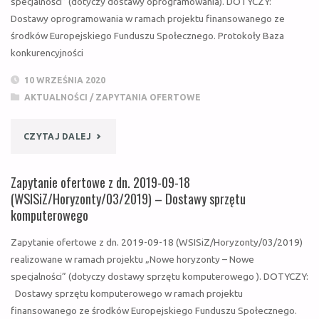
specjalności” (dotyczy dostawy oprogramowania). DOTYCZY:
08-
Dostawy oprogramowania w ramach projektu finansowanego ze
13
środków Europejskiego Funduszu Społecznego. Protokoły Baza
konkurencyjności
(WSISIZ/HORYZONTY/01/2021)
10 WRZEŚNIA 2020
–
AKTUALNOŚCI
/
ZAPYTANIA OFERTOWE
DOSTAWY
"ZAPYTANIE
CZYTAJ DALEJ
OPROGRAMOWANIA"
OFERTOWE
Zapytanie ofertowe z dn. 2019-09-18
Z
(WSISiZ/Horyzonty/03/2019) – Dostawy sprzętu
komputerowego
DN.
Zapytanie ofertowe z dn. 2019-09-18 (WSISiZ/Horyzonty/03/2019)
2020-
realizowane w ramach projektu „Nowe horyzonty – Nowe
specjalności” (dotyczy dostawy sprzętu komputerowego ). DOTYCZY:
09-
Dostawy sprzętu komputerowego w ramach projektu
10
finansowanego ze środków Europejskiego Funduszu Społecznego.