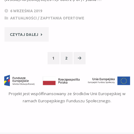
6 WRZEŚNIA 2019
DOSTAWY
AKTUALNOŚCI
/
ZAPYTANIA OFERTOWE
SPRZĘTU
"ZAPYTANIE
CZYTAJ DALEJ
KOMPUTEROWEGO"
OFERTOWE
1
2
Z
Nawigacja
DN.
po
2019-
wpisach
Projekt jest współfinansowany ze środków Unii Europejskiej w
09-
ramach Europejskiego Funduszu Społecznego.
06
(WSISIZ/HORYZONTY/02/2019)
–