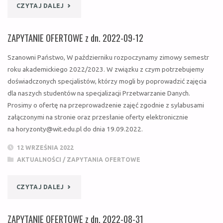
DOSTAWY
"ZAPYTANIE
CZYTAJ DALEJ
OPROGRAMOWANIA"
OFERTOWE
ZAPYTANIE OFERTOWE z dn. 2022-09-12
Z
Szanowni Państwo, W październiku rozpoczynamy zimowy semestr
DN.
roku akademickiego 2022/2023. W związku z czym potrzebujemy
doświadczonych specjalistów, którzy mogli by poprowadzić zajęcia
2022-
dla naszych studentów na specjalizacji Przetwarzanie Danych.
Prosimy o ofertę na przeprowadzenie zajęć zgodnie z sylabusami
12-
załączonymi na stronie oraz przesłanie oferty elektronicznie
09
na horyzonty@wit.edu.pl do dnia 19.09.2022.
(WSISIZ/HORYZONTY/03/2022)"
12 WRZEŚNIA 2022
AKTUALNOŚCI
/
ZAPYTANIA OFERTOWE
"ZAPYTANIE
CZYTAJ DALEJ
OFERTOWE
ZAPYTANIE OFERTOWE z dn. 2022-08-31